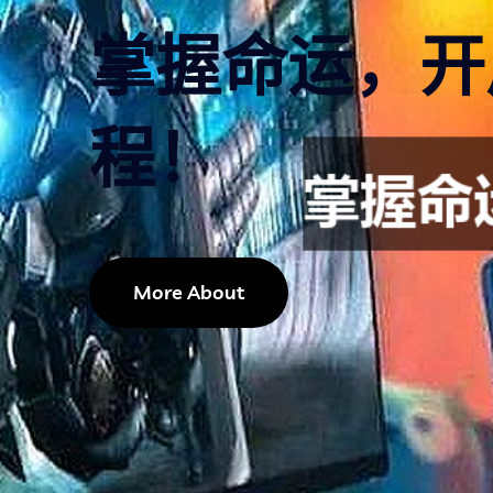
掌握命运，开
程！
More About