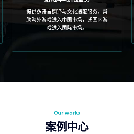
提供多语言翻译与文化适配服务，帮
助海外游戏进入中国市场，或国内游
戏进入国际市场。
Our works
案例中心