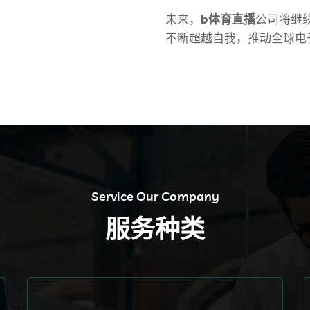
未来，
b体育直播
公司将继
不断超越自我，推动全球电
Service Our Company
服务种类