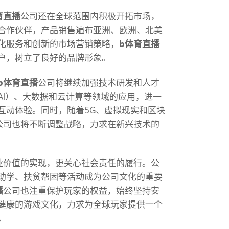
育直播
公司还在全球范围内积极开拓市场，
合作伙伴，产品销售遍布亚洲、欧洲、北美
化服务和创新的市场营销策略，
b体育直播
户，树立了良好的品牌形象。
b体育直播
公司将继续加强技术研发和人才
AI）、大数据和云计算等领域的应用，进一
互动体验。同时，随着5G、虚拟现实和区块
公司也将不断调整战略，力求在新兴技术的
业价值的实现，更关心社会责任的履行。公
助学、扶贫帮困等活动成为公司文化的重要
播
公司也注重保护玩家的权益，始终坚持安
健康的游戏文化，力求为全球玩家提供一个
。