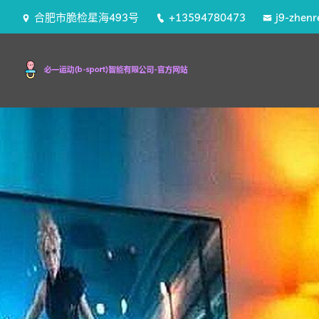
合肥市脆检星海493号
+13594780473
j9-zhen