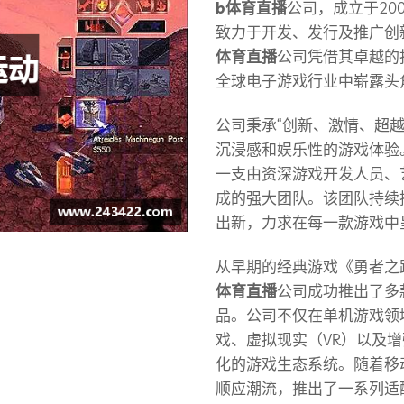
b体育直播
公司，成立于20
致力于开发、发行及推广创
体育直播
公司凭借其卓越的
全球电子游戏行业中崭露头
公司秉承“创新、激情、超
沉浸感和娱乐性的游戏体验
一支由资深游戏开发人员、
成的强大团队。该团队持续
出新，力求在每一款游戏中
从早期的经典游戏《勇者之
体育直播
公司成功推出了多
品。公司不仅在单机游戏领
戏、虚拟现实（VR）以及
化的游戏生态系统。随着移
顺应潮流，推出了一系列适