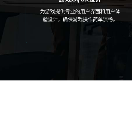
为游戏提供专业的用户界面和用户体
验设计，确保游戏操作简单流畅。