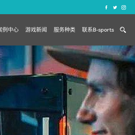
案例中心
游戏新闻
服务种类
联系B-sports